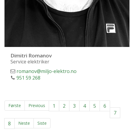
Dimitri Romanov
Service elektriker
romanov@miljo-elektro.no
951 59 268
Første
Previous
1
2
3
4
5
6
7
8
Neste
Siste