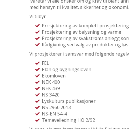
ivaretar vi alle ønsker om og krav til blant a
med hensyn til kvalitet, sikkerhet og økonomi.
Vi tilbyr
Prosjektering av komplett prosjektering 
Prosjektering av belysning og varme
Prosjektering av svakstrøms anlegg som
Rådgivning ved valg av produkter og lø
Vi prosjekterer i samsvar med følgende regelv
FEL
Plan og bygningsloven
Ekomloven
NEK 400
NEK 439
NS 3420
Lyskulturs publikasjoner
NS 2960:2013
NS-EN 54-4
Temaveiledning HO 2/92