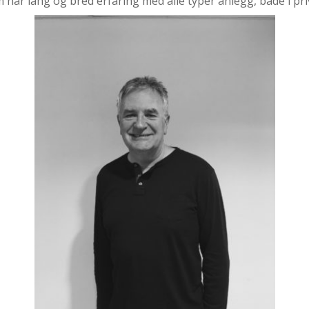
om har lang og bred erfaring med alle typer anlegg, både i pri