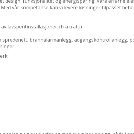
nnet design, funksjonalitet og energisparing. Våre erfarne e
 Med vår kompetanse kan vi levere løsninger tilpasset behov
av lavspentinstallasjoner. (Fra trafo)
 spredenett, brannalarmanlegg, adgangskontrollanlegg, po
sninger
erk: