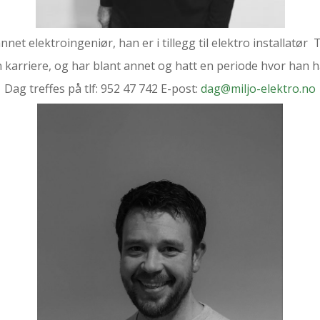
et elektroingeniør, han er i tillegg til elektro installatør T
 karriere, og har blant annet og hatt en periode hvor han 
Dag treffes på tlf: 952 47 742 E-post:
dag@miljo-elektro.no