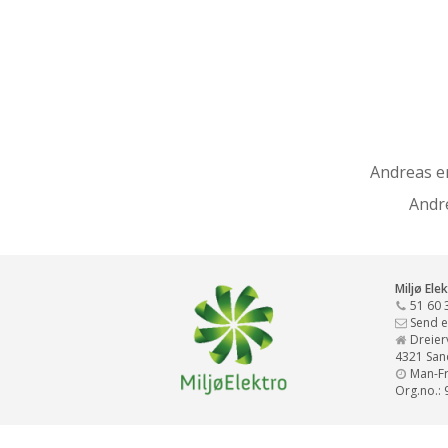
Andreas er
Andre
Miljø Ele
51 60 
Send e
Dreier
4321 San
Man-Fre
Org.no.: 