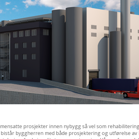
ammensatte prosjekter innen nybygg så vel som rehabiliterin
. Vi bistår byggherren med både prosjektering og utførelse av