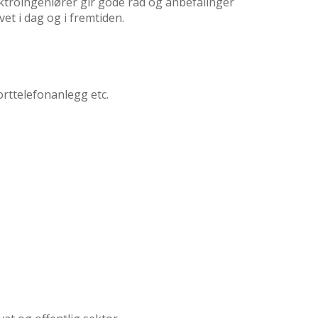
lektroingeniører gir gode råd og anbefalinger
et i dag og i fremtiden.
rttelefonanlegg etc.