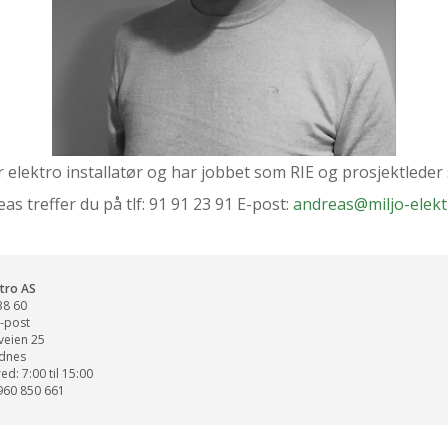
 elektro installatør og har jobbet som RIE og prosjektleder
as treffer du på tlf: 91 91 23 91 E-post:
andreas@miljo-elekt
ktro AS
38 60
-post
veien 25
dnes
d: 7:00 til 15:00
960 850 661