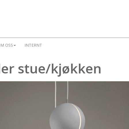
M OSS
INTERNT
der stue/kjøkken