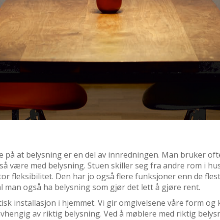
e på at belysning er en del av innredningen. Man bruker oft
gså være med belysning. Stuen skiller seg fra andre rom i h
r fleksibilitet. Den har jo også flere funksjoner enn de flest
l man også ha belysning som gjør det lett å gjøre rent.
sk installasjon i hjemmet. Vi gir omgivelsene våre form og 
hengig av riktig belysning. Ved å møblere med riktig belysning