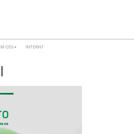
M OSS
INTERNT
l