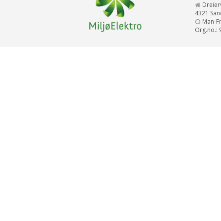
Dreier
4321 San
Man-Fre
Org.no.: 