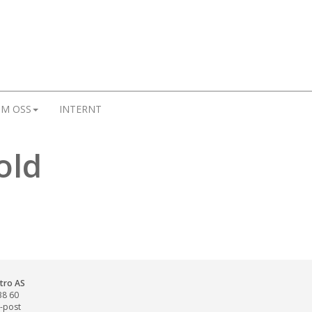
M OSS
INTERNT
old
ktro AS
38 60
-post